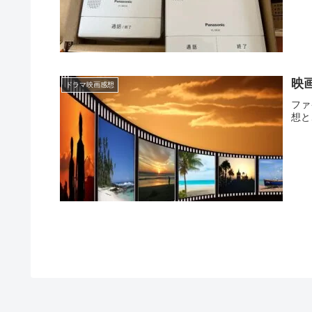
映
ドラマ映画感想
ファ
想と