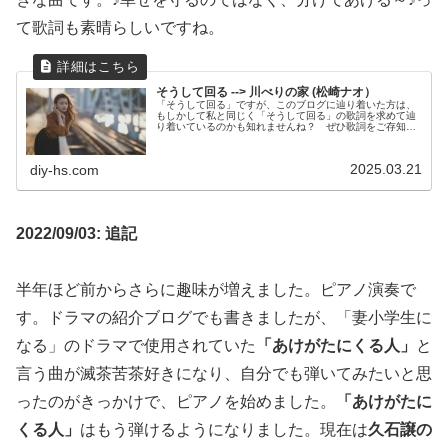
て歌詞も素晴らしいですね。
そうして回る --> 川べりの家 (松崎ナオ）
「そうして回る」ですが、このブログに辿り着いた方は、
もしかして私と同じく「そうして回る」の歌詞を求めて辿
り着いているのかも知れませんね？ ぜひ歌詞をご存知の
方がいればコメントで教えて下さい。よろしくお願いしま
す。
2025.03.21
diy-hs.com
2022/09/03: 追記
半年ほど前からさらに趣味が増えました。ピアノ演奏で
す。ドラマの紹介ブログでも書きましたが、「妻小学生に
なる」のドラマで使用されていた
「あけがたにくる人」
と
言う曲が滅茶苦茶好きになり、自分でも弾いてみたいと思
ったのがきっかけで、ピアノを始めました。
「あけがたに
くる人」
はもう弾けるようになりました。現在は
久石譲の