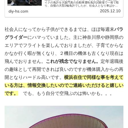
イクの免許を大阪門真の自動車運転免許試験場で一発で取
り、自慢の大型2輪免許でしたが、社会人となり車ばかり
の生活で今までバイクには乗ってませんでした。でもつい
2025.12.10
diy-hs.com
にCB1300を購入しました。早速エンジンガードを付け
て、ドラレコも購入しました。
社会人になってから子供ができるまでは、ほぼ毎週末
パラ
グライダー
にハマっていました。主に神奈川県や静岡県の
エリアでフライトを楽しんでおりましたが、子育てからな
かなか行く暇が無くなり、２機目の機体も古くなり現在は
飛んでおりません。
これが残念でなりません。
定年退職後
の趣味として再開できれば良いのですが機体購入からの再
開となりハードル高いです。
横浜在住で同様な事を考えて
いる方は、情報交換したいのでご連絡いただけると嬉しい
です。
でも、もう自分で空飛ぶのは怖いかも。。。