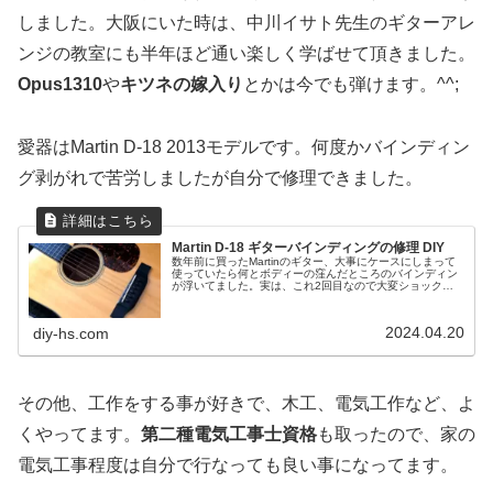
しました。大阪にいた時は、中川イサト先生のギターアレ
ンジの教室にも半年ほど通い楽しく学ばせて頂きました。
Opus1310
や
キツネの嫁入り
とかは今でも弾けます。^^;
愛器はMartin D-18 2013モデルです。何度かバインディン
グ剥がれで苦労しましたが自分で修理できました。
Martin D-18 ギターバインディングの修理 DIY
数年前に買ったMartinのギター、大事にケースにしまって
使っていたら何とボディーの窪んだところのバインディン
が浮いてました。実は、これ2回目なので大変ショックで
す。前回は購入した楽器店に頼んで修理してもらったので
すが、確か2万円程度かかったので、今回は自分で修理し
てみました。
2024.04.20
diy-hs.com
その他、工作をする事が好きで、木工、電気工作など、よ
くやってます。
第二種電気工事士資格
も取ったので、家の
電気工事程度は自分で行なっても良い事になってます。