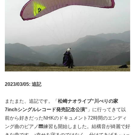
2023/03/05: 追記
またまた、追記です。「
松崎ナオライブ“川べりの家
7inchシングルレコード発売記念公演”
」に行ってきて以
前から好きだったNHKのドキュメント72時間のエンディ
ング曲のピアノ🎹練習も開始しました。結構音が綺麗で好
きな曲です。♪幸せを守るのではなく、分けてあげる～♪っ