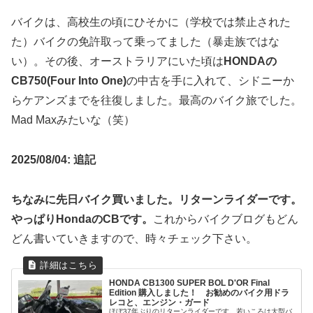
バイクは、高校生の頃にひそかに（学校では禁止された
た）バイクの免許取って乗ってました（暴走族ではな
い）。その後、オーストラリアにいた頃は
HONDAの
CB750(Four Into One)
の中古を手に入れて、シドニーか
らケアンズまでを往復しました。最高のバイク旅でした。
Mad Maxみたいな（笑）
2025/08/04: 追記
ちなみに先日バイク買いました。リターンライダーです。
やっぱりHondaのCBです。
これからバイクブログもどん
どん書いていきますので、時々チェック下さい。
HONDA CB1300 SUPER BOL D'OR Final
Edition 購入しました！ お勧めのバイク用ドラ
レコと、エンジン・ガード
ほぼ37年ぶりのリターンライダーです。若いころは大型バ