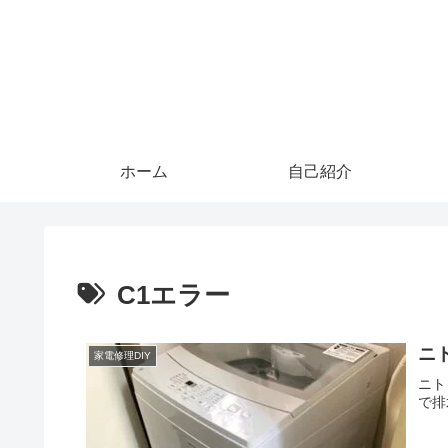
ホーム
自己紹介
C1エラー
ニ
家電修理DIY
ニト
で排