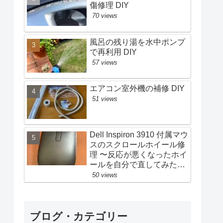
傷修理 DIY
70 views
風呂の残り湯を水中ポンプ
で再利用 DIY
57 views
エアコン室外機の補修 DIY
51 views
Dell Inspiron 3910 付属マウ
スのスクロールホイール修
理 〜反応が悪くなったホイ
ールを自分で直してみた〜
| DIY
50 views
ブログ・カテゴリー