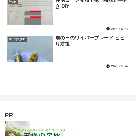
住宅ローン完済で抵当権抹消手続
他DIY
き DIY
2022.05.28
雨の日のワイパーブレード ビビ
車の修理DIY
り対策
2022.05.04
PR