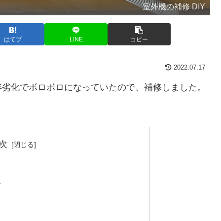
室外機の補修 DIY
はてブ
LINE
コピー
2022.07.17
年劣化でボロボロになっていたので、補修しました。
。
次
料