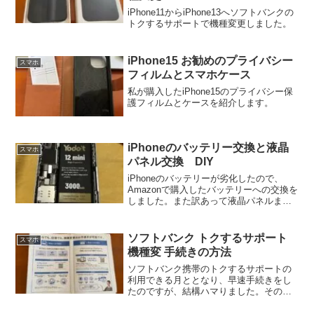
iPhone11からiPhone13へソフトバンクの
トクするサポートで機種変更しました。
iPhone15 お勧めのプライバシー
スマホ
フィルムとスマホケース
私が購入したiPhone15のプライバシー保
護フィルムとケースを紹介します。
iPhoneのバッテリー交換と液晶
スマホ
パネル交換 DIY
iPhoneのバッテリーが劣化したので、
Amazonで購入したバッテリーへの交換を
しました。また訳あって液晶パネルまで
交換することに・・・
ソフトバンク トクするサポート
スマホ
機種変 手続きの方法
ソフトバンク携帯のトクするサポートの
利用できる月ととなり、早速手続きをし
たのですが、結構ハマりました。その問
題と可決策についてご紹介致します。