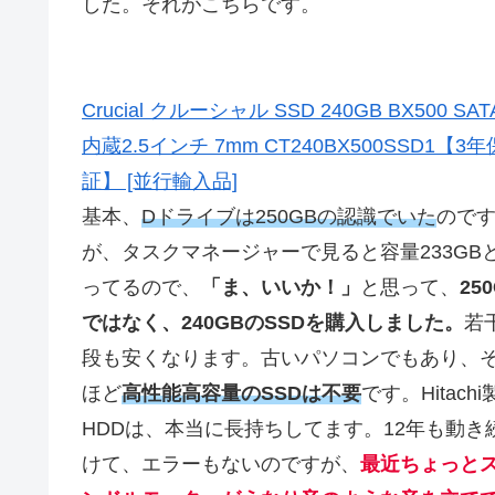
した。それがこちらです。
Crucial クルーシャル SSD 240GB BX500 SAT
内蔵2.5インチ 7mm CT240BX500SSD1【3年
証】 [並行輸入品]
基本、
Dドライブは250GBの認識でいた
ので
が、タスクマネージャーで見ると容量233GB
ってるので、
「ま、いいか！」
と思って、
25
ではなく、240GBのSSDを購入しました。
若
段も安くなります。古いパソコンでもあり、
ほど
高性能高容量のSSDは不要
です。Hitachi
HDDは、本当に長持ちしてます。12年も動き
けて、エラーもないのですが、
最近ちょっと