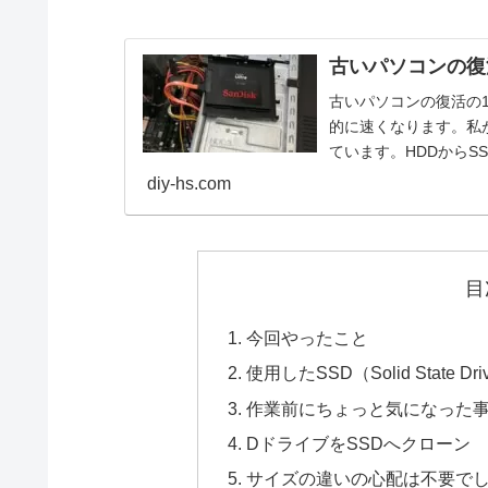
古いパソコンの復活 D
古いパソコンの復活の1
的に速くなります。私が
ています。HDDから
た。
diy-hs.com
目
今回やったこと
使用したSSD（Solid State Dri
作業前にちょっと気になった
DドライブをSSDへクローン
サイズの違いの心配は不要で