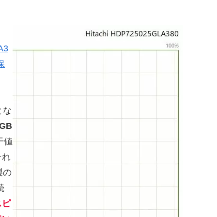
A3
保
す
とな
0GB
干値
それ
製の
続
スピ