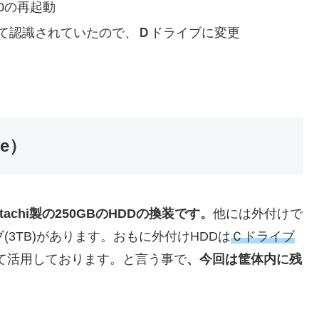
20の再起動
て認識されていたので、
Ｄ
ドライブに変更
ve）
itachi製の250GBのHDD
の換装です。
他には外付けで
イブ(3TB)があります。おもに外付けHDDは
Ｃドライブ
て活用しております。と言う事で
、今回は筐体内に残