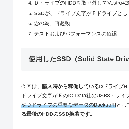
ＤドライブのHDDを取り外してVostro4
SSDが、ドライブ文字が
Ｆ
ドライブとし
念の為、再起動
テストおよびパフォーマンスの確認
使用したSSD（Solid State Dri
今回は、
購入時から稼働しているDドライブ
H
ドライブ文字が
Ｅ
のIO-Data社のUSB3ドラ
やＤドライブの重要なデータのBackup用
とし
る最後のHDDのSSD換装です。