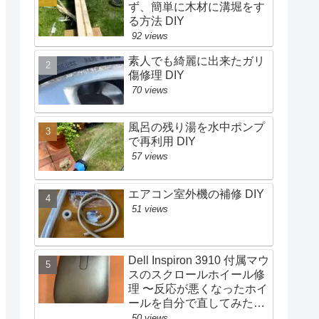
ず、簡単に木材に溝堀をす
る方法 DIY
92 views
素人でも綺麗に出来たガリ
傷修理 DIY
70 views
風呂の残り湯を水中ポンプ
で再利用 DIY
57 views
エアコン室外機の補修 DIY
51 views
Dell Inspiron 3910 付属マウ
スのスクロールホイール修
理 〜反応が悪くなったホイ
ールを自分で直してみた〜
| DIY
50 views