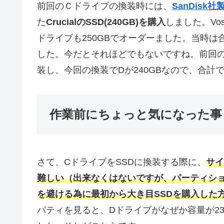
前回のＣドライブの換装時には、
SanDisk社
た
CrucialのSSD(240GB)を購入
しました。Vo
ドライブも250GBでオーダーました。当時は
した。今だとそれほどでもないですね。前回のC
装し、今回の換装でDが240GBなので、合計で内
作業前にちょっと気になった事
さて、CドライブをSSDに換装する際に、
サイ
難しい（出来なくはないですが、パーティシ
を避ける為に最初から大き目SSDを購入した
パティを見ると、Dドライブがなぜか容量が232