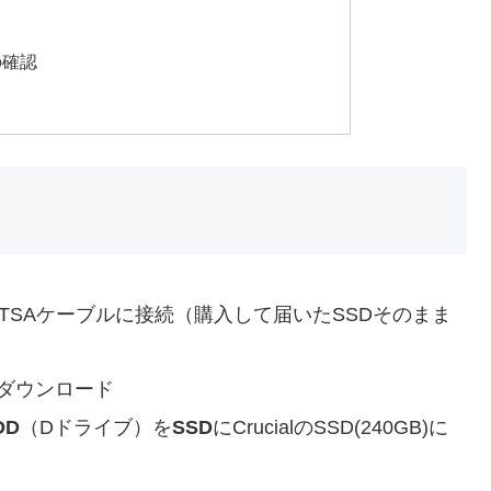
の確認
内のSTSAケーブルに接続（購入して届いたSSDそのまま
をダウンロード
DD
（Dドライブ）を
SSD
にCrucialのSSD(240GB)に