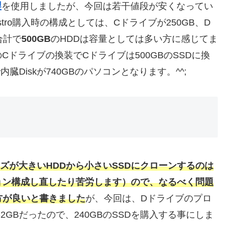
製
を使用しましたが、今回は若干値段が安くなってい
stro購入時の構成としては、Cドライブが250GB、D
合計で
500GB
のHDDは容量としては多い方に感じてま
ドライブの換装でCドライブは500GBのSSDに換
臓Diskが740GBのパソコンとなります。^^;
ズが大きいHDDから小さいSSDにクローンするのは
ョン構成し直したり苦労します）ので、なるべく問題
方が良いと書きました
が、今回は、Dドライブのプロ
GBだったので、240GBのSSDを購入する事にしま