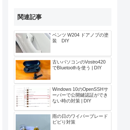
関連記事
ベンツ W204 ドアノブの塗
装 DIY
古いパソコンのVostro420
でBluetoothを使う | DIY
Windows 10のOpenSSHサ
ーバーで公開鍵認証ができ
ない時の対策 | DIY
雨の日のワイパーブレード
ビビり対策