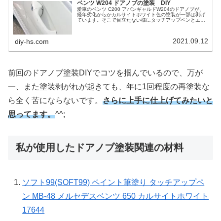
ベンツ W204 ドアノブの塗装 DIY
愛車のベンツ C200 アバンギャルドW204のドアノブが、
経年劣化からかカルサイトホワイト色の塗装が一部は剥げ
ています。そこで目立たない様にタッチアップペンとエア
タッチで修理してみました。反省点も含め色々と経験した
のでご紹介します。
2021.09.12
diy-hs.com
前回のドアノブ塗装DIYでコツを掴んでいるので、万が
一、また塗装剥がれが起きても、年に1回程度の再塗装な
ら全く苦にならないです。
さらに上手に仕上げてみたいと
思ってます。
^^;
私が使用したドアノブ塗装関連の材料
ソフト99(SOFT99) ペイント筆塗り タッチアップペ
ン MB-48 メルセデスベンツ 650 カルサイトホワイト
17644