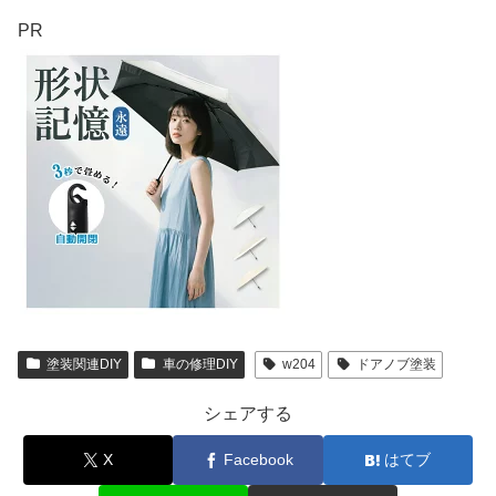
PR
塗装関連DIY
車の修理DIY
w204
ドアノブ塗装
シェアする
X
Facebook
はてブ