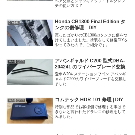
ペア交換とジャッキアップ・トルクレン
チの使い方 DIY
Honda CB1300 Final Edition タ
DIY全般
ンクの傷修理 DIY
買ったばかりのCB1300のタンクに傷をつ
けてしまいました。塗装をして修復DIYを
やってみたので、ご紹介です。
アバンギャルド C200 型式DBA-
車の修理DIY
204241 のワイパーブレード交換
愛車W204 ステーションワゴン アバンギ
ャルドC200のワイパーブレードを交換し
ました
コムテック HDR-101 修理 | DIY
車の修理DIY
特別な部品でお客様側で修理する事はで
きないと言われたドラレコの修理をして
みました。