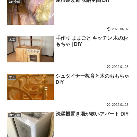
屋根裏改造 収納空間 DIY
DIY全般
2022.06.02
手作り ままごと キッチン 木のお
木工
もちゃ | DIY
2022.01.25
シュタイナー教育と木のおもちゃ
木工
DIY
2022.01.25
洗濯機置き場が狭いアパート DIY
DIY全般