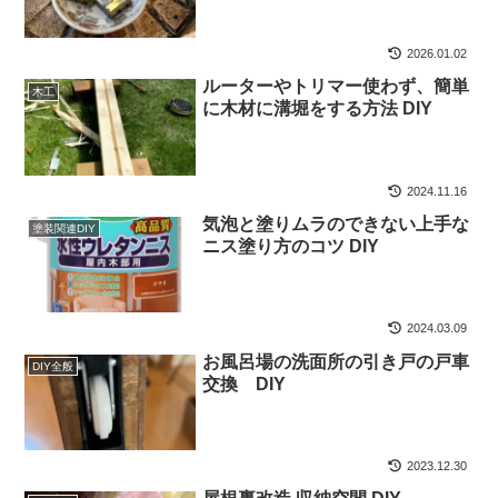
2026.01.02
ルーターやトリマー使わず、簡単
木工
に木材に溝堀をする方法 DIY
2024.11.16
気泡と塗りムラのできない上手な
塗装関連DIY
ニス塗り方のコツ DIY
2024.03.09
お風呂場の洗面所の引き戸の戸車
DIY全般
交換 DIY
2023.12.30