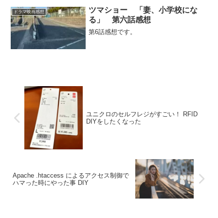
まいます。まったく飽きさせません。恐
ろしいドラマです。面白過ぎです。
ツマショー 「妻、小学校にな
ドラマ映画感想
る」 第六話感想
第6話感想です。
ユニクロのセルフレジがすごい！ RFID
DIYをしたくなった
Apache .htaccess によるアクセス制御で
ハマった時にやった事 DIY