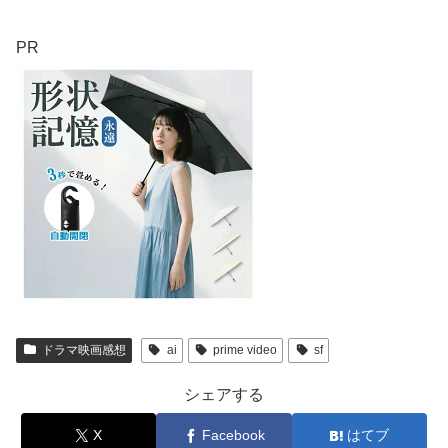
PR
ドラマ映画感想
ai
prime video
sf
シェアする
X
Facebook
はてブ