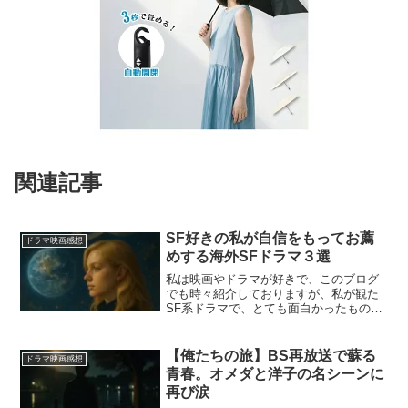
関連記事
SF好きの私が自信をもってお薦
ドラマ映画感想
めする海外SFドラマ３選
私は映画やドラマが好きで、このブログ
でも時々紹介しておりますが、私が観た
SF系ドラマで、とても面白かったものを
３作品ご紹介します。
【俺たちの旅】BS再放送で蘇る
ドラマ映画感想
青春。オメダと洋子の名シーンに
再び涙