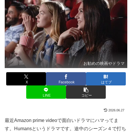
お勧めの映画やドラマ
X
Facebook
はてブ
LINE
コピー
2026.06.27
最近Amazon prime videoで面白いドラマにハマってま
す。Humansというドラマです。途中のシーズン４で打ち