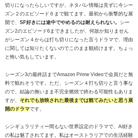
切りになったらしいですが、ネタバレ情報は見ずに今シー
ズン２のエピソード６まで観てます。最初から衝撃的な展
開で、
SF好きには途中でやめるのは耐えられない。
シー
ズン2のエピソード6まできましたが、何故か知りません
がシーズン４からは打ち切りになった言うドラマで、理由
に関しては知りたくないのでこのまま観続けます。ちょっ
と怖い気もしています。
シーズン3の最終話までAmazon Prime Videoで会員だと無
料で観れそうです。ただ、シーズン４打ち切りと言う事な
ので、結論の無いまま不完全燃焼で終わる可能性もありま
すが、
それでも放映された最後までは観てみたいと思う展
開のドラマ
です。
シンギュラリティー間もない世界設定のドラマで、AI好き
の私は魅了されてます。私はオーストラリアでの生活経験