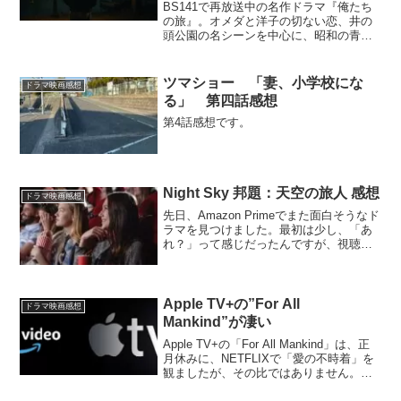
BS141で再放送中の名作ドラマ『俺たち
の旅』。オメダと洋子の切ない恋、井の
頭公園の名シーンを中心に、昭和の青春
を再び語ります。
ツマショー 「妻、小学校にな
ドラマ映画感想
る」 第四話感想
第4話感想です。
Night Sky 邦題：天空の旅人 感想
ドラマ映画感想
先日、Amazon Primeでまた面白そうなド
ラマを見つけました。最初は少し、「あ
れ？」って感じだったんですが、視聴す
るうちに引き込まれてしましましたので
ご紹介します。
Apple TV+の”For All
ドラマ映画感想
Mankind”が凄い
Apple TV+の「For All Mankind」は、正
月休みに、NETFLIXで「愛の不時着」を
観ましたが、その比ではありません。次
の展開が早く観たくで、どんどん観てし