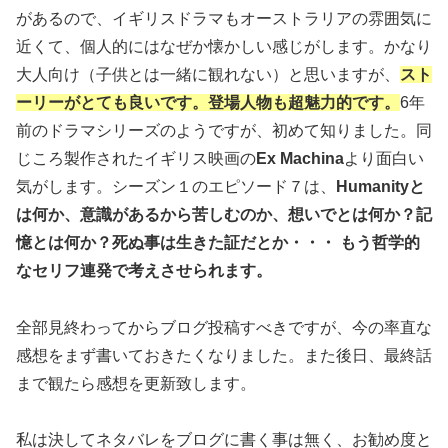
があるので、イギリスドラマもオーストラリアの雰囲気に
近くて、個人的にはなぜか懐かしい感じがします。かなり
大人向け（子供とは一緒に観れない）と思いますが、
スト
ーリーがとても良いです。登場人物も超魅力的です。
6年
前のドラマシリーズのようですが、初めて知りました。同
じころ製作されたイギリス映画の
Ex Machina
より面白い
気がします。シーズン１のエピソード７は、
Humanityと
は何か、意識があるから苦しむのか、想いでとは何か？記
憶とは何か？死ぬ事は生きた証だとか・・・ もう哲学的
なセリフ連発で考えさせられます。
全部見終わってからブログ投稿すべきですが、今の率直な
感想をまず書いておきたくなりました。また後日、最終話
まで観たら感想を更新致します。
私は決してネタバレをブログに書く事は無く、お勧め度と