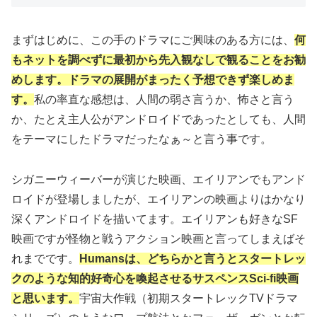
まずはじめに、この手のドラマにご興味のある方には、
何
もネットを調べずに最初から先入観なしで観ることをお勧
めします。ドラマの展開がまったく予想できず楽しめま
す。
私の率直な感想は、人間の弱さ言うか、怖さと言う
か、たとえ主人公がアンドロイドであったとしても、人間
をテーマにしたドラマだったなぁ～と言う事です。
シガニーウィーバーが演じた映画、エイリアンでもアンド
ロイドが登場しましたが、エイリアンの映画よりはかなり
深くアンドロイドを描いてます。エイリアンも好きなSF
映画ですが怪物と戦うアクション映画と言ってしまえばそ
れまでです。
Humansは、どちらかと言うとスタートレッ
クのような知的好奇心を喚起させるサスペンスSci-fi映画
と思います。
宇宙大作戦（初期スタートレックTVドラマ